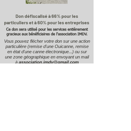
Don défiscalisé à 66% pour les
particuliers et à 60% pour les entreprises
Ce don sera utilisé pour les services entièrement
gracieux
aux bénéficiaires de l'association IMDV.
Vous pouvez flécher votre don sur une action
particulière (remise d'une Ouicanne, remise
en état d'une canne électronique...) ou sur
une zone géographique en envoyant un mail
à
association.imdv@gmail.com
en indiquant votre nom, le montant et la date
du don et le détail du fléchage.
Faire un don en ligne >
Pour les dons par chèque, à l'ordre de "IMDV"
à expédier à IMDV, 16 avenue des Gobelins,
75005 Paris
Les
bénéficiaires
de l'IMDV vous remercient de
votre générosité.