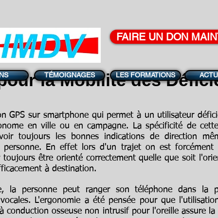
FAIRE UN DON MAI
pour la
Mobilité
des
Défici
NS
TÉMOIGNAGES
LES FORMATIONS
ACTU
GPS sur smartphone qui permet à un utilisateur déficie
onome en ville ou en campagne. La spécificité de cette a
voir toujours les bonnes indications de direction 
a personne. En effet lors d'un trajet on est forcément
r toujours être orienté correctement quelle que soit l'or
efficacement à destination.
cée, la personne peut ranger son téléphone dans la 
ales. L'ergonomie a été pensée pour que l'utilisation 
conduction osseuse non intrusif pour l'oreille assure la l