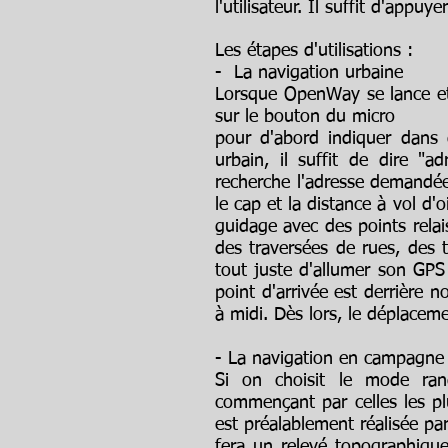
l'utilisateur. Il suffit d'appu
Les étapes d'utilisations :
- La navigation urbaine
Lorsque OpenWay se lance et
sur le bouton du micro
pour d'abord indiquer dans 
urbain, il suffit de dire "
recherche l'adresse demandée
le cap et la distance à vol d
guidage avec des points rela
des traversées de rues, des 
tout juste d'allumer son GPS
point d'arrivée est derrière n
à midi. Dès lors, le déplacem
- La navigation en campagne
Si on choisit le mode ran
commençant par celles les pl
est préalablement réalisée pa
fera un relevé topographique