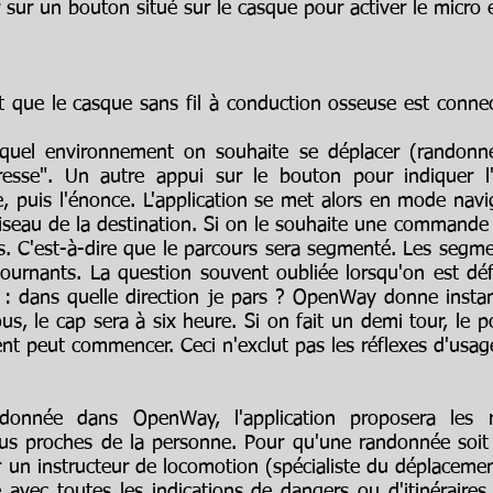
yer sur un bouton situé sur le casque pour activer le micro
 que le casque sans fil à conduction osseuse est conne
quel environnement on souhaite se déplacer (randonné
adresse". Un autre appui sur le bouton pour indiquer 
, puis l'énonce. L'application se met alors en mode navi
'oiseau de la destination. Si on le souhaite une commande
is. C'est-à-dire que le parcours sera segmenté. Les seg
tournants. La question souvent oubliée lorsqu'on est déf
 : dans quelle direction je pars ? OpenWay donne instan
ous, le cap sera à six heure. Si on fait un demi tour, le
ent peut commencer. Ceci n'exclut pas les réflexes d'usa
donnée dans OpenWay, l'application proposera les 
us proches de la personne. Pour qu'une randonnée soit a
r un instructeur de locomotion (spécialiste du déplacement
 avec toutes les indications de dangers ou d'itinéraires