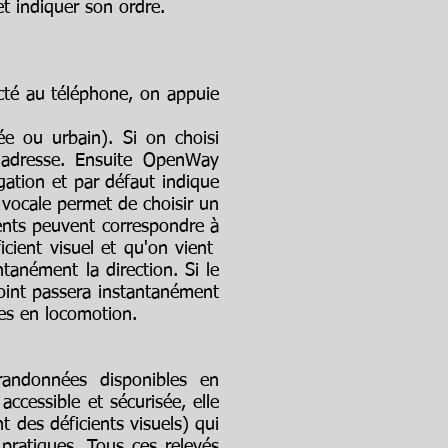
 et indiquer son ordre.
cté au téléphone, on appuie
e ou urbain). Si on choisi
l'adresse. Ensuite OpenWay
gation et par défaut indique
 vocale permet de choisir un
ments peuvent correspondre à
icient visuel et qu'on vient
tanément la direction. Si le
 point passera instantanément
ges en locomotion.
randonnées disponibles en
ccessible et sécurisée, elle
 des déficients visuels) qui
 pratiques. Tous ces relevés