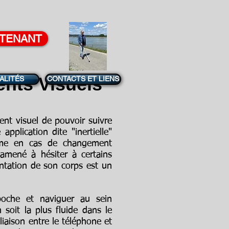
NTENANT
ents
Visuels
ALITÉS
CONTACTS ET LIENS
nt visuel de pouvoir suivre
pplication dite "inertielle"
même en cas de changement
 amené à hésiter à certains
ientation de son corps est un
poche et naviguer au sein
soit la plus fluide dans le
iaison entre le téléphone et