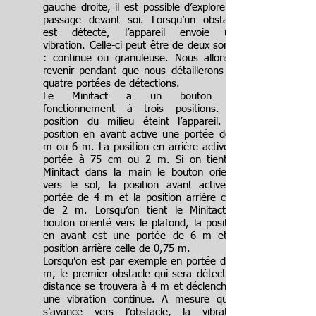
gauche droite, il est possible d’explorer le
passage devant soi. Lorsqu’un obstacle
est détecté, l’appareil envoie une
vibration. Celle-ci peut être de deux sortes
: continue ou granuleuse. Nous allons y
revenir pendant que nous détaillerons les
quatre portées de détections.
Le Minitact a un bouton de
fonctionnement à trois positions. La
position du milieu éteint l’appareil. La
position en avant active une portée de 4
m ou 6 m. La position en arrière active la
portée à 75 cm ou 2 m. Si on tient le
Minitact dans la main le bouton orienté
vers le sol, la position avant active la
portée de 4 m et la position arrière celle
de 2 m. Lorsqu’on tient le Minitact le
bouton orienté vers le plafond, la position
en avant est une portée de 6 m et la
position arrière celle de 0,75 m.
Lorsqu’on est par exemple en portée de 4
m, le premier obstacle qui sera détecté à
distance se trouvera à 4 m et déclenchera
une vibration continue. A mesure qu’on
s’avance vers l’obstacle, la vibration