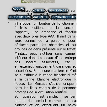
ACCUEIL
Le Minitact est un boitier de 10 cm sur 3,5
ACTIONS
TÉMOIGNAGES
cm sur 2,5 cm qui tient aisément dans le
LES FORMATIONS
ACTUALITÉS
CONTACTS ET LIENS
creux de la main. Il possède un capteur
infrarouge, un bouton de fonctionnement
à trois positions sur la tranche de
l'appareil, une dragonne et fonctionne
avec deux piles type AAA. Il sert dans des
lieux connus de la personne pour se
déplacer parmi les obstacles et autres
groupes de gens présents sur le trajet. Le
Minitact peut s’utiliser sans canne en
intérieur dans les locaux d’une entreprise,
des locaux associatifs, etc… et
en extérieur, uniquement dans des zones
sécurisées. En aucune manière le Minitact
se substitue à la canne blanche ni même
à la canne blanche électronique Tom-
Pouce. Le Minitact s’utilise uniquement
dans les lieux connus de la personne et
protégés de la circulation routière.
Son utilisation est simple, il se tient à
auteur de nombril comme une canne
blanche et en effectuant un balayage