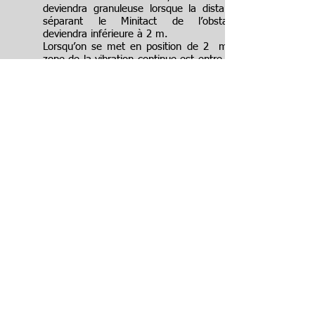
deviendra granuleuse lorsque la distance
séparant le Minitact de l’obstacle
deviendra inférieure à 2 m.
Lorsqu’on se met en position de 2 m la
zone de la vibration continue est entre 1m
et 2m et celle de la vibration
granuleuse de 0 à 1 m.
Lorsqu’on tient le Minitact le bouton
orienté vers le plafond, la position en
avant est de 6m et la vibration continue
sera activée pour des obstacles entre 2 m
et 6 m, celle granuleuse entre zéro et 2m.
La position en arrière correspond à une
portée de 75 cm et est toujours
granuleuse. Elle est principalement utilisée
pour la gestion de foule dans des espaces
étroits ou des files d'attente.
Une formation est nécessaire pour utiliser
efficacement l'outil dans les différents
contextes. Elle est délivrée par des
instructeurs de locomotion. L'outil avec sa
formation est mis à disposition
gratuitement par les différents centres de
formations, pour plus de renseignements,
consulter notre rubrique
contacts et liens