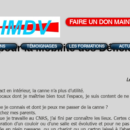
FAIRE UN DON MAI
pour la
Mobilité
des
Défici
ONS
TÉMOIGNAGES
LES FORMATIONS
ACTU
L
act en intérieur, la canne n’a plus d’utilité.
locaux dont je maîtrise bien tout l’espace, je suis content de n
ue je connais et dont je peux me passer de la canne ?
 chez mes parents.
e je travaille au CNRS, j’ai fini par connaître les lieux. Certes
ration d’un couloir ou d’une salle est évolutive et pour ne pas
ée en plein passage, ou un chariot ou un carton laissé à l’ab