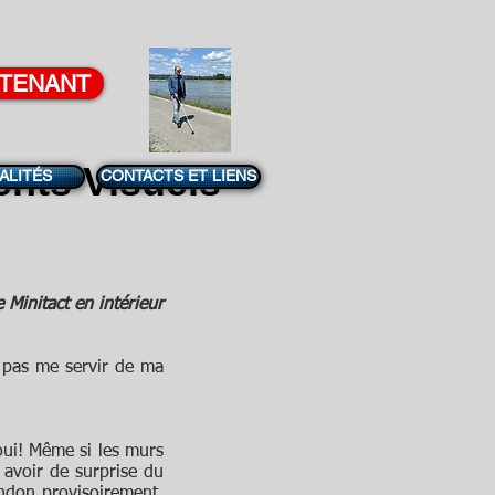
NTENANT
ents
Visuels
ALITÉS
CONTACTS ET LIENS
e Minitact en intérieur
e pas me servir de ma
 oui! Même si les murs
 avoir de surprise du
andon provisoirement,